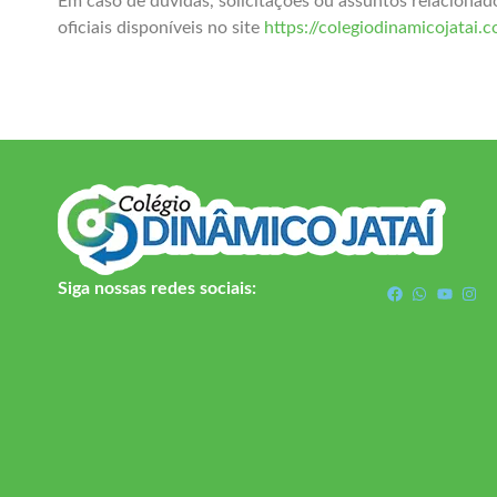
Em caso de dúvidas, solicitações ou assuntos relaciona
oficiais disponíveis no site
https://colegiodinamicojatai.c
Siga nossas redes sociais: