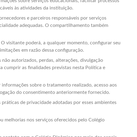
ormações sobre serviços educacionais, facilitar processos
áveis às atividades da instituição.
rnecedores e parceiros responsáveis por serviços
encialidade adequadas. O compartilhamento também
o. O visitante poderá, a qualquer momento, configurar seu
limitações em razão dessa configuração.
não autorizados, perdas, alterações, divulgação
umprir as finalidades previstas nesta Política e
r informações sobre o tratamento realizado, acesso aos
evogação do consentimento anteriormente fornecido.
as práticas de privacidade adotadas por esses ambientes
ou melhorias nos serviços oferecidos pelo Colégio