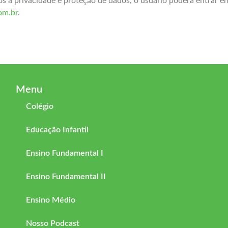
dos à privacidade e proteção de dados, o usuário poderá entrar 
om.br
.
Menu
Colégio
Educação Infantil
Ensino Fundamental I
Ensino Fundamental II
Ensino Médio
Nosso Podcast