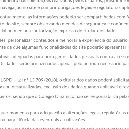
ndimento das solicitações realizadas pelos usuários, prestar inf
avegação no site e cumprir obrigações legais e regulatórias aplic
entualmente, as informações poderão ser compartilhadas com fo
nto do site, sempre observando medidas de segurança e confid
cial ou mediante autorização expressa do titular dos dados.
ades, personalizar conteúdos e melhorar a experiência do usuári
nte de que algumas funcionalidades do site poderão apresentar 
tivas adequadas para proteger os dados pessoais contra acessos 
 dados serão armazenados apenas pelo período necessário para c
LGPD – Lei nº 13.709/2018), o titular dos dados poderá solicita
as ou desatualizadas, exclusão dos dados quando aplicável e r
rceiros, sendo que o Colégio Dinâmico não se responsabiliza pel
lquer momento para adequação a alterações legais, regulatórias 
a para ciência das eventuais atualizações.