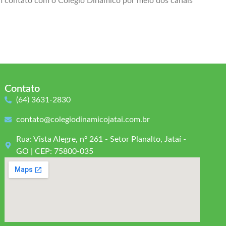
em contato com o Colégio Dinâmico por meio dos canais
Contato
(64) 3631-2830
contato@colegiodinamicojatai.com.br
Rua: Vista Alegre, nº 261 - Setor Planalto, Jataí -
GO | CEP: 75800-035