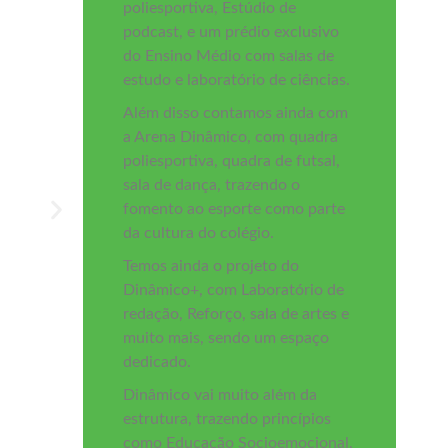
poliesportiva, Estúdio de
podcast, e um prédio exclusivo
do Ensino Médio com salas de
estudo e laboratório de ciências.
Além disso contamos ainda com
a Arena Dinâmico, com quadra
poliesportiva, quadra de futsal,
sala de dança, trazendo o
fomento ao esporte como parte
da cultura do colégio.
Temos ainda o projeto do
Dinâmico+, com Laboratório de
redação, Reforço, sala de artes e
muito mais, sendo um espaço
dedicado.
Dinâmico vai muito além da
estrutura, trazendo princípios
como Educação Socioemocional,