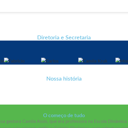
Diretoria e Secretaria
nde
Fabrício
Carlos
Camila Kruk
Coordenador Ensino Médio
Coordenador Fund II Anos Finais
Coordenadora Educação infantil e
Auxilia
Nossa história
Ensino fundamental anos iniciais
O começo de tudo
ssa gestora Camila Assis, que era professora na Escola Dinâmic