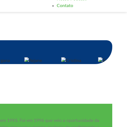
Contato
Morgana
Rejane
Cristina
Ângela
r de Coordenação de
Auxiliar de Coordenação Fund I
Secretária
Secretária
Inclusão
a em 1993. Foi em 1996 que veio a oportunidade da