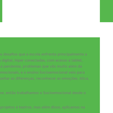
 desafios que a escola enfrenta principalmente a
digital, hiper conectadas, com acesso a tablet,
ós a pandemia, problemas que vão muito além da
mocionais, e o ensino Socioemocional veio para
peitar as diferenças, reconhecer as emoções, ética,
se, então trabalhamos o Socioemocional desde o
rojetos e teatros, mas além disso, aplicamos na