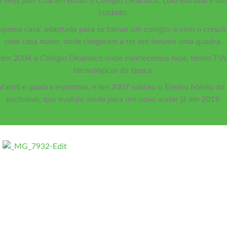
e seus pais criaram então o Colégio Dinâmico, com estrutura s
cuidado.
equena casa, adaptada para se tornar um colégio, e com o cresc
uma casa maior, onde chegaram a ter até mesmo uma quadra.
o em 2004 o Colégio Dinâmico onde conhecemos hoje, tendo TVs 
tecnológicas da época.
infantil e quadra esportiva, e em 2007 nasceu o Ensino Médio d
exclusivo, que evoluiu ainda para um novo andar já em 2019.