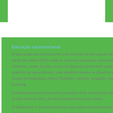
Educação sociemocional
A educação Socioemocional veio através da percepção dos
partir dos anos 2010 onde as crianças nasceram numa era 
celulares, redes sociais, o que se agravou ainda mais ap
questão do aprendizado, mas também temos os desafios e
trazer aprendizados como, Respeito, valores, empatia, res
bullying.
Entendemos que precisamos começar esse ensino pela ba
ensino infantil até o Ensino fundamental anos finais.
Trabalhamos o Socioemocional com aulas semanalmente, p