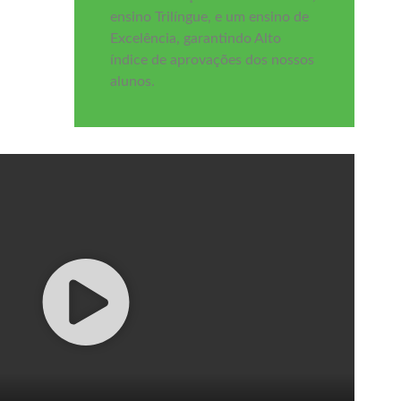
ensino Trilíngue, e um ensino de
Excelência, garantindo Alto
índice de aprovações dos nossos
alunos.