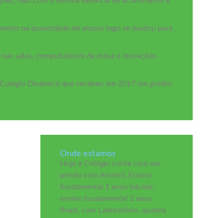
imples, mas com a mesma essência de acolhimento e
imento na quantidade de alunos logo se mudou para
nas salas, computadores de mesa e inovações
o Colégio Dinâmico que recebeu em 2017 um prédio
Onde estamos
Hoje o Colégio conta com um
prédio com Infantil, Ensino
fundamental 1 anos iniciais,
ensino fundamental 2 anos
finais, com Laboratório, quadra