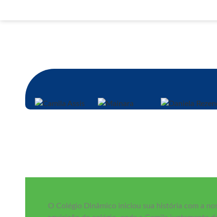
Camila Assis
Mainara
Daniela Reze
Diretora Geral
Diretora Pedagógica
Psicopedagoga
O Colégio Dinâmico iniciou sua história com a no